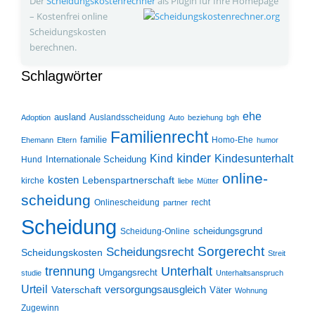
Der
Scheidungskosten­rechner
als Plugin für Ihre Homepage
– Kostenfrei online
Scheidungskosten
berechnen.
Schlagwörter
ehe
ausland
Auslandsscheidung
Adoption
Auto
beziehung
bgh
Familienrecht
familie
Homo-Ehe
Ehemann
Eltern
humor
kinder
Kind
Kindesunterhalt
Internationale Scheidung
Hund
online-
kosten
Lebenspartnerschaft
kirche
liebe
Mütter
scheidung
Onlinescheidung
recht
partner
Scheidung
scheidungsgrund
Scheidung-Online
Sorgerecht
Scheidungsrecht
Scheidungskosten
Streit
trennung
Unterhalt
Umgangsrecht
studie
Unterhaltsanspruch
Urteil
Vaterschaft
versorgungsausgleich
Väter
Wohnung
Zugewinn