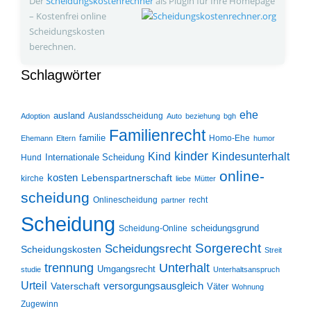
Der
Scheidungskosten­rechner
als Plugin für Ihre Homepage
– Kostenfrei online
Scheidungskosten
berechnen.
Schlagwörter
ehe
ausland
Auslandsscheidung
Adoption
Auto
beziehung
bgh
Familienrecht
familie
Homo-Ehe
Ehemann
Eltern
humor
kinder
Kind
Kindesunterhalt
Internationale Scheidung
Hund
online-
kosten
Lebenspartnerschaft
kirche
liebe
Mütter
scheidung
Onlinescheidung
recht
partner
Scheidung
scheidungsgrund
Scheidung-Online
Sorgerecht
Scheidungsrecht
Scheidungskosten
Streit
trennung
Unterhalt
Umgangsrecht
studie
Unterhaltsanspruch
Urteil
Vaterschaft
versorgungsausgleich
Väter
Wohnung
Zugewinn