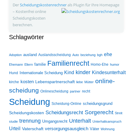
Der
Scheidungskosten­rechner
als Plugin für Ihre Homepage
– Kostenfrei online
Scheidungskosten
berechnen.
Schlagwörter
ehe
ausland
Auslandsscheidung
Adoption
Auto
beziehung
bgh
Familienrecht
familie
Homo-Ehe
Ehemann
Eltern
humor
kinder
Kind
Kindesunterhalt
Internationale Scheidung
Hund
online-
kosten
Lebenspartnerschaft
kirche
liebe
Mütter
scheidung
Onlinescheidung
recht
partner
Scheidung
scheidungsgrund
Scheidung-Online
Sorgerecht
Scheidungsrecht
Scheidungskosten
Streit
trennung
Unterhalt
Umgangsrecht
studie
Unterhaltsanspruch
Urteil
Vaterschaft
versorgungsausgleich
Väter
Wohnung