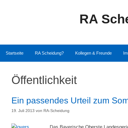
Zum
Inhalt
RA Sche
springen
Startseite
RA Scheidung?
Kollegen & Freunde
Im
Öffentlichkeit
Ein passendes Urteil zum So
19. Juli 2013
von
RA-Scheidung
Das Bayerische Oberste Landesgeric