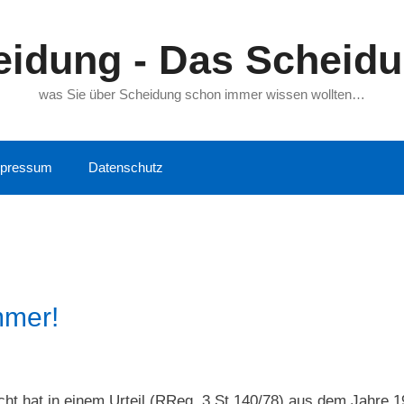
idung - Das Scheid
was Sie über Scheidung schon immer wissen wollten…
pressum
Datenschutz
mmer!
ht hat in einem Urteil (RReg. 3 St 140/78) aus dem Jahre 