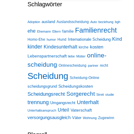
Schlagwörter
ausland
Auslandsscheidung
Adoption
Auto
beziehung
bgh
Familienrecht
ehe
familie
Ehemann
Eltern
Kind
Internationale Scheidung
Homo-Ehe
Hund
humor
kinder
Kindesunterhalt
kosten
kirche
online-
Lebenspartnerschaft
liebe
Mütter
scheidung
Onlinescheidung
recht
partner
Scheidung
Scheidung-Online
Scheidungskosten
scheidungsgrund
Sorgerecht
Scheidungsrecht
Streit
studie
trennung
Unterhalt
Umgangsrecht
Urteil
Vaterschaft
Unterhaltsanspruch
versorgungsausgleich
Väter
Zugewinn
Wohnung