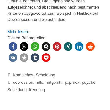
Gefühle berichten. Die Ergebnisse wurden
aufgezeichnet und abschließend nach bestimmten
Kriterien ausgewertet zum Beispiel in Hinblick auf
Depressionen und Selbstmitleid.
Mehr lesen…
Diesen Beitrag teilen:
Kategorien
Komisches
,
Scheidung
Schlagwörter
depression
,
hilfe
,
mitgefühl
,
paprdox
,
psyche
,
Scheidung
,
trennung