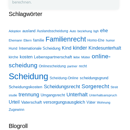
berechnen.
Schlagwörter
ehe
ausland
Auslandsscheidung
Adoption
Auto
beziehung
bgh
Familienrecht
familie
Homo-Ehe
Ehemann
Eltern
humor
kinder
Kind
Kindesunterhalt
Internationale Scheidung
Hund
online-
kosten
Lebenspartnerschaft
kirche
liebe
Mütter
scheidung
Onlinescheidung
recht
partner
Scheidung
scheidungsgrund
Scheidung-Online
Sorgerecht
Scheidungsrecht
Scheidungskosten
Streit
trennung
Unterhalt
Umgangsrecht
studie
Unterhaltsanspruch
Urteil
Vaterschaft
versorgungsausgleich
Väter
Wohnung
Zugewinn
Blogroll