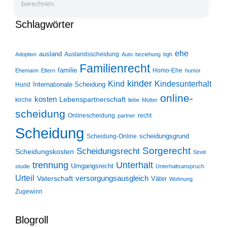
berechnen.
Schlagwörter
ehe
ausland
Auslandsscheidung
Adoption
Auto
beziehung
bgh
Familienrecht
familie
Homo-Ehe
Ehemann
Eltern
humor
kinder
Kind
Kindesunterhalt
Internationale Scheidung
Hund
online-
kosten
Lebenspartnerschaft
kirche
liebe
Mütter
scheidung
Onlinescheidung
recht
partner
Scheidung
scheidungsgrund
Scheidung-Online
Sorgerecht
Scheidungsrecht
Scheidungskosten
Streit
trennung
Unterhalt
Umgangsrecht
studie
Unterhaltsanspruch
Urteil
Vaterschaft
versorgungsausgleich
Väter
Wohnung
Zugewinn
Blogroll