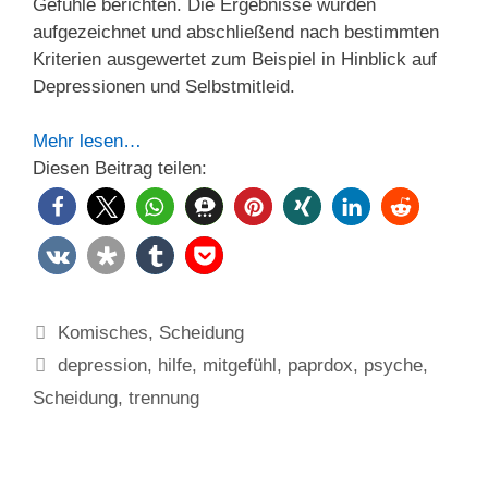
Gefühle berichten. Die Ergebnisse wurden
aufgezeichnet und abschließend nach bestimmten
Kriterien ausgewertet zum Beispiel in Hinblick auf
Depressionen und Selbstmitleid.
Mehr lesen…
Diesen Beitrag teilen:
Kategorien
Komisches
,
Scheidung
Schlagwörter
depression
,
hilfe
,
mitgefühl
,
paprdox
,
psyche
,
Scheidung
,
trennung