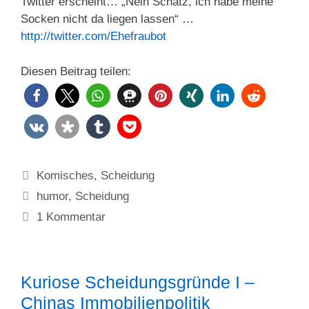
Twitter erscheint… „Nein Schatz, ich habe meine
Socken nicht da liegen lassen“ …
http://twitter.com/Ehefraubot
Diesen Beitrag teilen:
Kategorien
Komisches
,
Scheidung
Schlagwörter
humor
,
Scheidung
1 Kommentar
Kuriose Scheidungsgründe I –
Chinas Immobilienpolitik