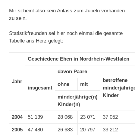
Mir scheint also kein Anlass zum Jubeln vorhanden
zu sein.
Statistikfreunden sei hier noch einmal die gesamte
Tabelle ans Herz gelegt:
Geschiedene Ehen in Nordrhein-Westfalen
davon Paare
betroffene
Jahr
ohne
mit
insgesamt
minderjährig
Kinder
minderjährige(n)
Kinder(n)
2004
51 139
28 068
23 071
37 052
2005
47 480
26 683
20 797
33 212