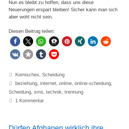
Nun es bleibt zu hoffen, dass uns diese
Neuerungen erspart bleiben! Sicher kann man sich
aber wohl nicht sein.
Diesen Beitrag teilen:
Kategorien
Komisches
,
Scheidung
Schlagwörter
beziehung
,
internet
,
online
,
online-scheidung
,
Scheidung
,
sms
,
technik
,
trennung
1 Kommentar
Dürfen Afghanen wirklich ihre