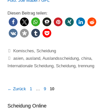
Foto: Joe Mabel
/
GPL
Diesen Beitrag teilen:
Kategorien
Komisches
,
Scheidung
Schlagwörter
asien
,
ausland
,
Auslandsscheidung
,
china
,
Internationale Scheidung
,
Scheidung
,
trennung
Seite
Seite
Seite
←
Zurück
1
…
9
10
Scheidung Online