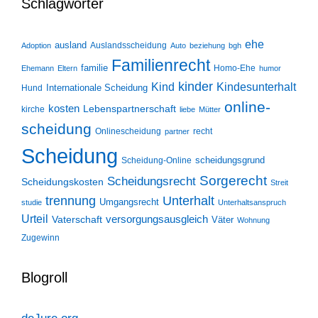
Schlagwörter
ehe
ausland
Auslandsscheidung
Adoption
Auto
beziehung
bgh
Familienrecht
familie
Homo-Ehe
Ehemann
Eltern
humor
kinder
Kind
Kindesunterhalt
Internationale Scheidung
Hund
online-
kosten
Lebenspartnerschaft
kirche
liebe
Mütter
scheidung
Onlinescheidung
recht
partner
Scheidung
scheidungsgrund
Scheidung-Online
Sorgerecht
Scheidungsrecht
Scheidungskosten
Streit
trennung
Unterhalt
Umgangsrecht
studie
Unterhaltsanspruch
Urteil
Vaterschaft
versorgungsausgleich
Väter
Wohnung
Zugewinn
Blogroll