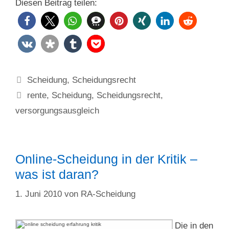
Diesen Beitrag teilen:
Kategorien
Scheidung
,
Scheidungsrecht
Schlagwörter
rente
,
Scheidung
,
Scheidungsrecht
,
versorgungsausgleich
Online-Scheidung in der Kritik –
was ist daran?
1. Juni 2010
von
RA-Scheidung
Die in den