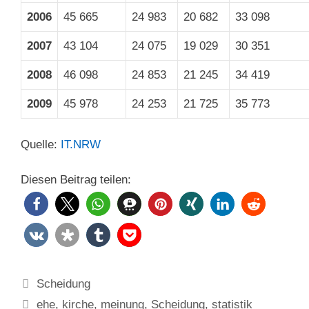
2006
45 665
24 983
20 682
33 098
2007
43 104
24 075
19 029
30 351
2008
46 098
24 853
21 245
34 419
2009
45 978
24 253
21 725
35 773
Quelle:
IT.NRW
Diesen Beitrag teilen:
Kategorien
Scheidung
Schlagwörter
ehe
,
kirche
,
meinung
,
Scheidung
,
statistik