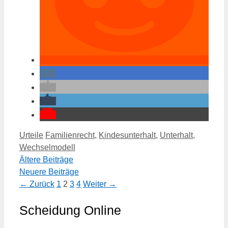
Kategorien
Schlagwörter
Urteile
Familienrecht
,
Kindesunterhalt
,
Unterhalt
,
Wechselmodell
Ältere Beiträge
Neuere Beiträge
Seite
Seite
Seite
Seite
←
Zurück
1
2
3
4
Weiter
→
Scheidung Online