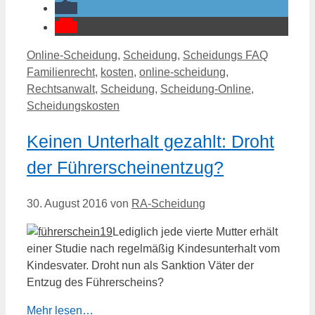
Kategorien
Schlagwö
Online-Scheidung
,
Scheidung
,
Scheidungs FAQ
Familienrecht
,
kosten
,
online-scheidung
,
Rechtsanwalt
,
Scheidung
,
Scheidung-Online
,
Scheidungskosten
Keinen Unterhalt gezahlt: Droht
der Führerscheinentzug?
30. August 2016
von
RA-Scheidung
Lediglich jede vierte Mutter erhält
einer Studie nach regelmäßig Kindesunterhalt vom
Kindesvater. Droht nun als Sanktion Väter der
Entzug des Führerscheins?
Mehr lesen…