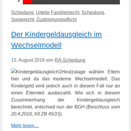
Kategorien
Schlagwörter
Scheidung
,
Urteile
Familienrecht
,
Scheidung
,
Sorgerecht
,
Zustimmungspflicht
Der Kindergeldausgleich im
Wechselmodell
15. August 2016
von
RA-Scheidung
Heutzutage wählen Eltern
hier und da das moderne Wechselmodell. Das
Kindergeld wird jedoch auch in diesem Fall nur an
einen Elternteil ausbezahlt. Wie sich in diesem
Zusammenhang der Kindergeldausgleich
berechnet, entschied nun der BGH (B
eschluss vom
20.4.2016, XII ZB 45/15
).
Mehr lesen…