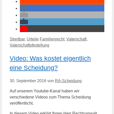
Kategorien
Schlagwörter
Streitbar
,
Urteile
Familienrecht
,
Vaterschaft
,
Vaterschaftsfestellung
Video: Was kostet eigentlich
eine Scheidung?
30. September 2016
von
RA-Scheidung
Auf unserem Youtube-Kanal haben wir
verschiedene Videos zum Thema Scheidung
veröffentlicht.
In diesem Video erklärt Ihnen Herr Rechtsanwalt