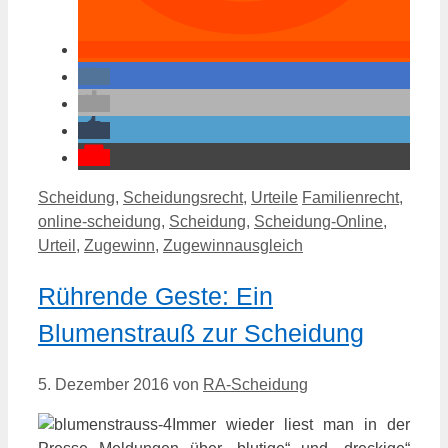
Kategorien
Schlagwörter
Scheidung
,
Scheidungsrecht
,
Urteile
Familienrecht
,
online-scheidung
,
Scheidung
,
Scheidung-Online
,
Urteil
,
Zugewinn
,
Zugewinnausgleich
Rührende Geste: Ein
Blumenstrauß zur Scheidung
5. Dezember 2016
von
RA-Scheidung
Immer wieder liest man in der