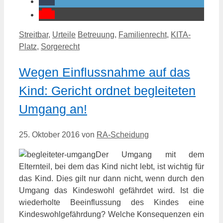
Kategorien
Schlagwörter
Streitbar
,
Urteile
Betreuung
,
Familienrecht
,
KITA-
Platz
,
Sorgerecht
Wegen Einflussnahme auf das
Kind: Gericht ordnet begleiteten
Umgang an!
25. Oktober 2016
von
RA-Scheidung
Der Umgang mit dem
Elternteil, bei dem das Kind nicht lebt, ist wichtig für
das Kind. Dies gilt nur dann nicht, wenn durch den
Umgang das Kindeswohl gefährdet wird. Ist die
wiederholte Beeinflussung des Kindes eine
Kindeswohlgefährdung? Welche Konsequenzen ein